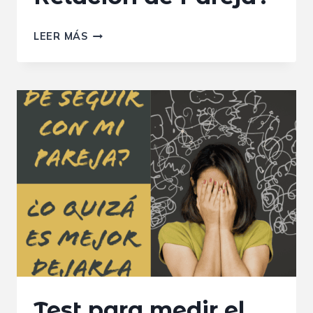
¿DEBERÍA
LEER MÁS
SEGUIR
O
TERMINAR
MI
RELACIÓN
DE
PAREJA?
Test para medir el