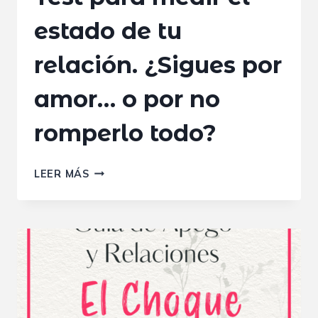
estado de tu
relación. ¿Sigues por
amor… o por no
romperlo todo?
TEST
LEER MÁS
PARA
MEDIR
EL
ESTADO
DE
TU
RELACIÓN.
¿SIGUES
POR