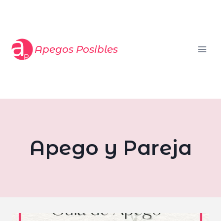
Saltar
al
contenido
Apegos Posibles
Apego y Pareja