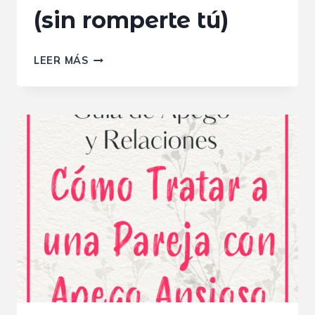
(sin romperte tú)
CÓMO
LEER MÁS
TRATAR
A
UNA
PAREJA
CON
APEGO
EVITATIVO
/
EVASIVO
(SIN
ROMPERTE
TÚ)