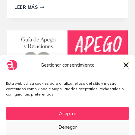
SEÑALES
LEER MÁS
DE
ALARMA
EN
UNA
RELACIÓN
DE
PAREJA
Gestionar consentimiento
Esta web utiliza cookies para analizar el uso del sitio y mostrar
contenidos como Google Maps. Puedes aceptarlas, rechazarlas o
configurar tus preferencias.
Aceptar
Apego y pareja
Denegar