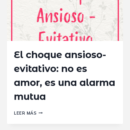
AMOR…
O
POR
NO
ROMPERLO
TODO?
El choque ansioso-
evitativo: no es
amor, es una alarma
mutua
EL
LEER MÁS
CHOQUE
ANSIOSO-