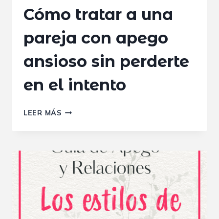
Cómo tratar a una
pareja con apego
ansioso sin perderte
en el intento
CÓMO
LEER MÁS
TRATAR
A
UNA
PAREJA
CON
APEGO
ANSIOSO
SIN
PERDERTE