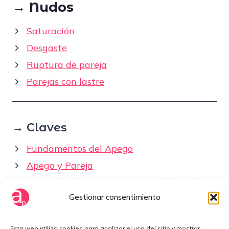
→
Nudos
Saturación
Desgaste
Ruptura de pareja
Parejas con lastre
→ Claves
Fundamentos del Apego
Apego y Pareja
Entender el apego no te saca del patrón
Gestionar consentimiento
Cómo elegir pareja
Esta web utiliza cookies para analizar el uso del sitio y mostrar