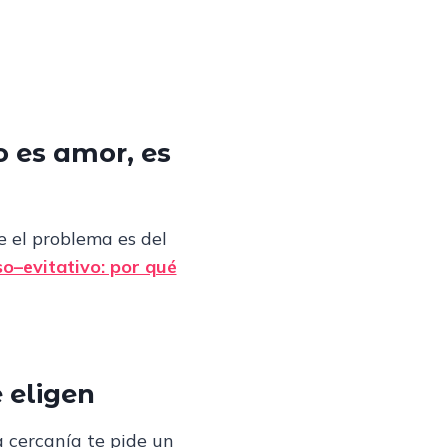
o es amor, es
e el problema es del
so–evitativo: por qué
 eligen
a cercanía te pide un