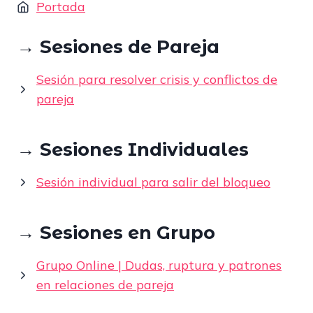
A
r
t
Portada
p
a
p
m
→ Sesiones de Pareja
Sesión para resolver crisis y conflictos de
pareja
→ Sesiones Individuales
Sesión individual para salir del bloqueo
→ Sesiones en Grupo
Grupo Online | Dudas, ruptura y patrones
en relaciones de pareja