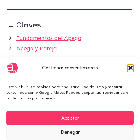
→ Claves
Fundamentos del Apego
Apego y Pareja
Entender el apego no te saca del patrón
Gestionar consentimiento
Cómo elegir pareja
Esta web utiliza cookies para analizar el uso del sitio y mostrar
Fuera del Mapa
contenidos como Google Maps. Puedes aceptarlas, rechazarlas o
configurar tus preferencias.
(Si quieres entender mejor desde dónde se
concibe Apegos Posibles.)
Aceptar
Denegar
POSIBLES · Donde las cosas pasan
–
Calle Ramiro Valbuena, 2.