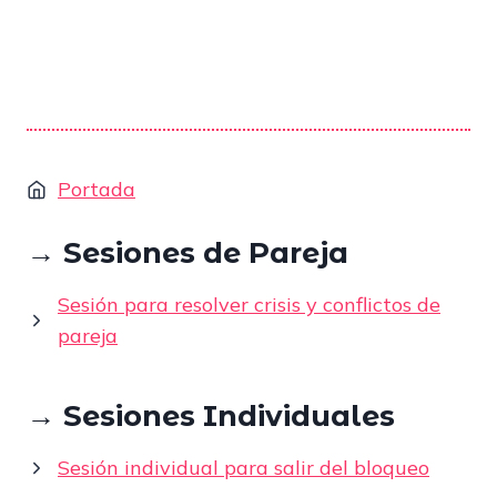
i
i
i
i
r
r
r
r
e
e
e
e
n
n
n
n
E
W
T
R
m
h
e
e
a
a
l
d
i
t
e
d
l
s
g
i
A
r
t
Portada
p
a
p
m
→ Sesiones de Pareja
Sesión para resolver crisis y conflictos de
pareja
→ Sesiones Individuales
Sesión individual para salir del bloqueo