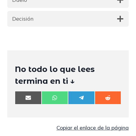
Decisión
No todo lo que lees
termina en ti ↓
C
C
C
C
o
o
o
o
m
m
m
m
p
p
p
p
a
a
a
a
r
r
r
r
Copiar el enlace de la página
t
t
t
t