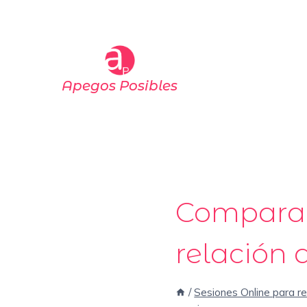
Saltar
al
contenido
Apegos Posibles
Comparado
relación 
/
Sesiones Online para res