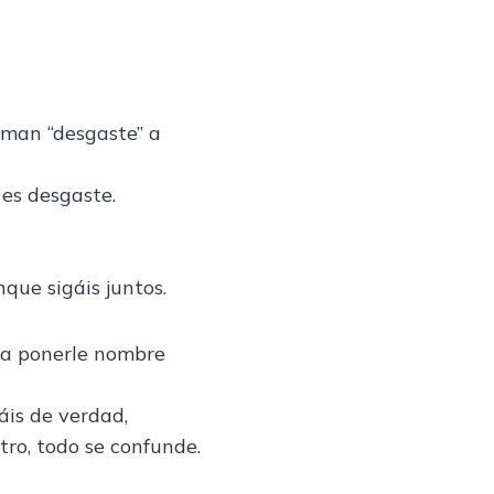
aman “desgaste” a
 es desgaste.
nque sigáis juntos.
ca ponerle nombre
áis de verdad,
ro, todo se confunde.