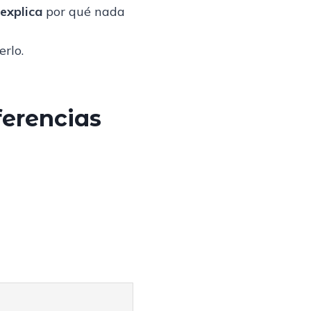
explica
por qué nada
rlo.
iferencias