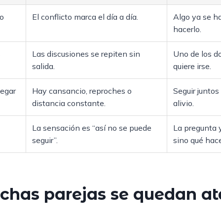
ro
El conflicto marca el día a día.
Algo ya se ha
hacerlo.
s
Las discusiones se repiten sin
Uno de los d
salida.
quiere irse.
legar
Hay cansancio, reproches o
Seguir junto
distancia constante.
alivio.
La sensación es “así no se puede
La pregunta y
seguir”.
sino qué hace
chas parejas se quedan a