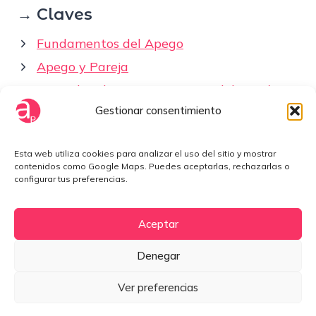
→ Claves
Fundamentos del Apego
Apego y Pareja
Entender el apego no te saca del patrón
Gestionar consentimiento
Cómo elegir pareja
Esta web utiliza cookies para analizar el uso del sitio y mostrar
Fuera del Mapa
contenidos como Google Maps. Puedes aceptarlas, rechazarlas o
configurar tus preferencias.
(Si quieres entender mejor desde dónde se
concibe Apegos Posibles.)
Aceptar
Denegar
POSIBLES · Donde las cosas pasan
–
Calle Ramiro Valbuena, 2.
24001. León. España
Ver preferencias
Aviso Legal
|
Privacidad
|
Cookies