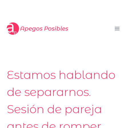
Saltar
al
contenido
Apegos Posibles
Estamos hablando
de separarnos.
Sesión de pareja
antes de romper