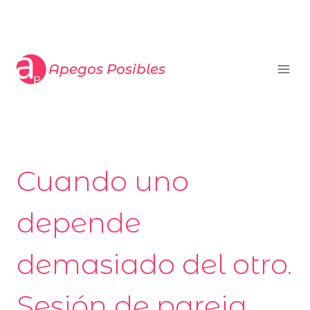
Saltar
al
contenido
Apegos Posibles
Cuando uno
depende
demasiado del otro.
Sesión de pareja