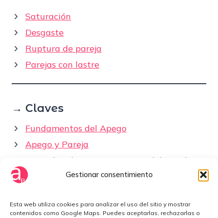
Saturación
Desgaste
Ruptura de pareja
Parejas con lastre
→ Claves
Fundamentos del Apego
Apego y Pareja
Entender el apego no te saca del patrón
Gestionar consentimiento
Cómo elegir pareja
Esta web utiliza cookies para analizar el uso del sitio y mostrar
Fuera del Mapa
contenidos como Google Maps. Puedes aceptarlas, rechazarlas o