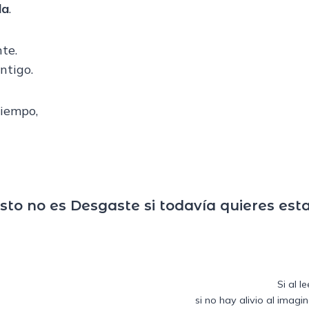
da
.
te.
ntigo.
tiempo,
sto no es Desgaste si todavía quieres esta
Si al 
si no hay alivio al imagi