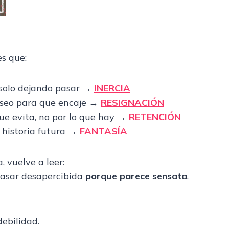
es que:
, solo dejando pasar →
INERCIA
eseo para que encaje →
RESIGNACIÓN
que evita, no por lo que hay →
RETENCIÓN
historia futura →
FANTASÍA
, vuelve a leer:
 pasar desapercibida
porque parece sensata
.
debilidad.