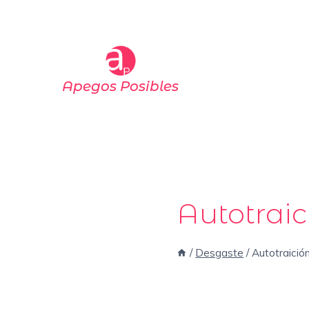
Saltar
al
contenido
Apegos Posibles
Autotraic
/
Desgaste
/
Autotraició