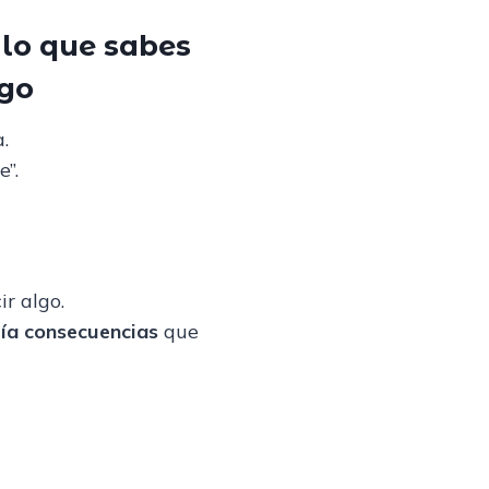
 lo que sabes
igo
.
”.
r algo.
ía consecuencias
que