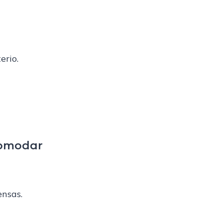
erio.
comodar
ensas.