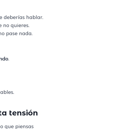
e deberías hablar.
 no quieres.
no pase nada.
endo
.
ables.
ta tensión
lo que piensas