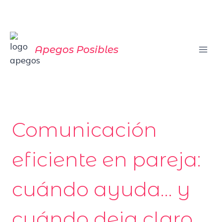
Saltar
al
contenido
Apegos Posibles
Comunicación
eficiente en pareja:
cuándo ayuda… y
cuándo deja claro