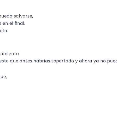
pueda salvarse,
en el final.
rlo.
cimiento,
esto que antes habrías soportado y ahora ya no pued
qué,