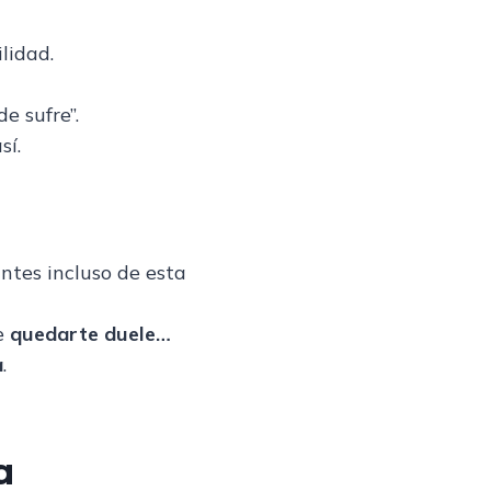
lidad.
e sufre”.
sí.
tes incluso de esta
e
quedarte duele…
a
.
a